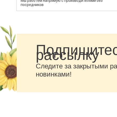
Мы работем напрямую с производителями без
посредников
Подпишитес
рассылку
Следите за закрытыми р
новинками!