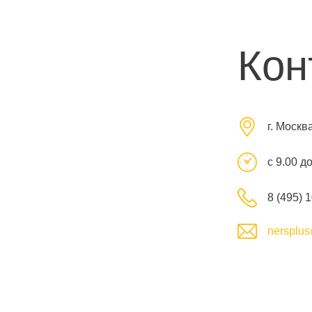
Кон
г. Москв
с 9.00 д
8 (495) 
nersplus