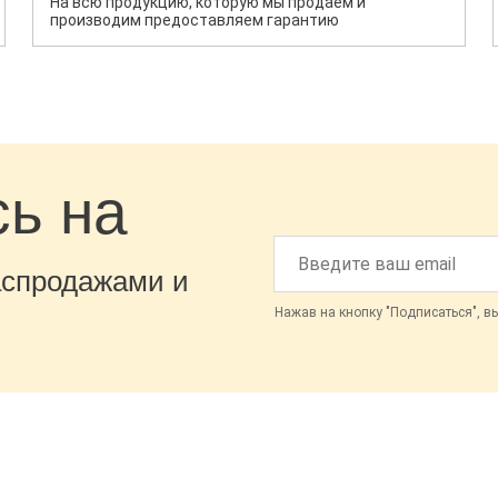
На всю продукцию, которую мы продаем и
производим предоставляем гарантию
ь на
аспродажами и
Нажав на кнопку "Подписаться", в