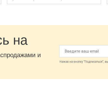
ь на
аспродажами и
Нажав на кнопку "Подписаться", в