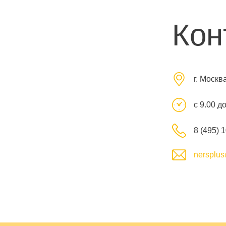
Кон
г. Москв
с 9.00 д
8 (495) 
nersplus