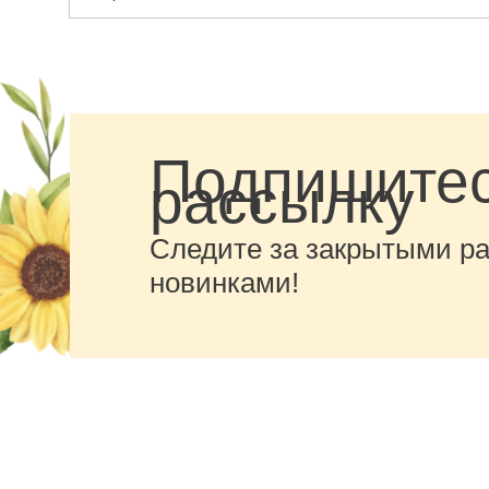
Подпишитес
рассылку
Следите за закрытыми р
новинками!