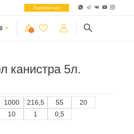
Подписаться
0
0
л канистра 5л.
1000
216,5
55
20
10
1
0,5