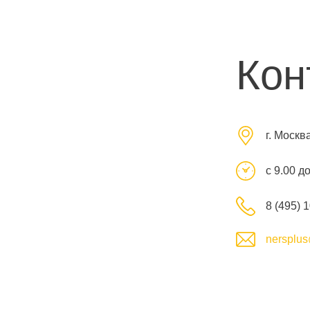
Кон
г. Москв
с 9.00 д
8 (495) 
nersplus