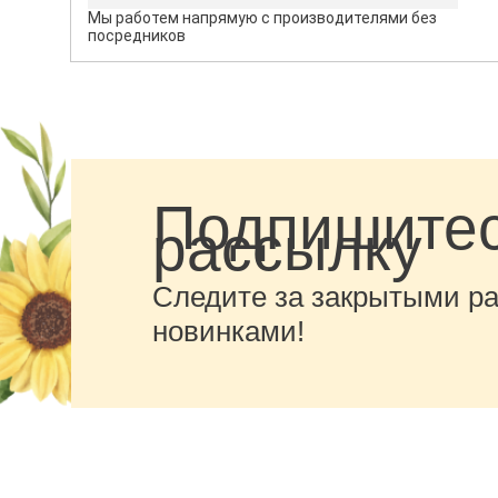
Мы работем напрямую с производителями без
посредников
Подпишитес
рассылку
Следите за закрытыми р
новинками!