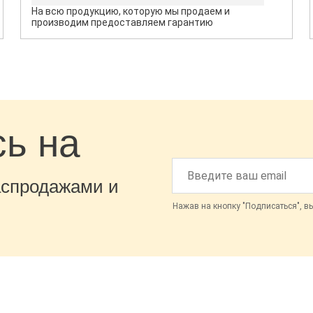
На всю продукцию, которую мы продаем и
производим предоставляем гарантию
ь на
аспродажами и
Нажав на кнопку "Подписаться", в