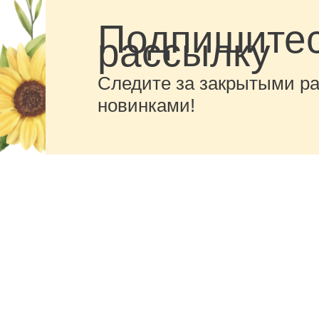
Подпишитес
рассылку
Следите за закрытыми р
новинками!