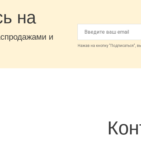
ь на
аспродажами и
Нажав на кнопку "Подписаться", в
Кон