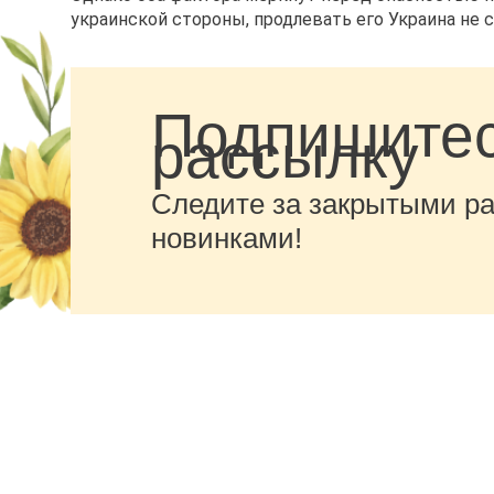
украинской стороны, продлевать его Украина не 
Подпишитес
рассылку
Следите за закрытыми р
новинками!