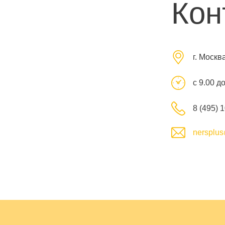
Кон
г. Москв
с 9.00 д
8 (495) 
nersplus