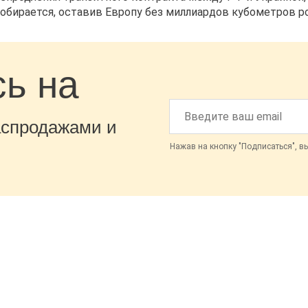
собирается, оставив Европу без миллиардов кубометров ро
ь на
аспродажами и
Нажав на кнопку "Подписаться", в