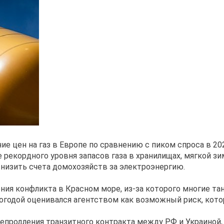
е цен на газ в Европе по сравнению с пиком спроса в 20
е рекордного уровня запасов газа в хранилищах, мягкой з
снизить счета домохозяйств за электроэнергию.
ния конфликта в Красном море, из-за которого многие та
огодой оценивался агентством как возможный риск, котор
епродления транзитного контракта между РФ и Украиной, 