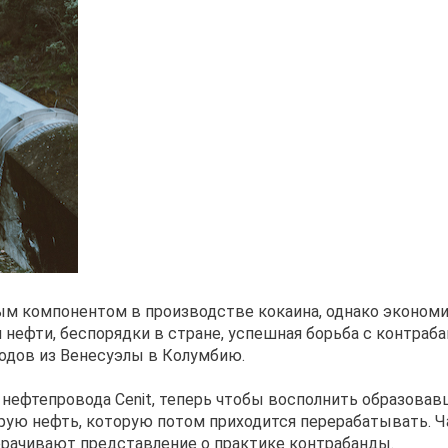
м компонентом в производстве кокаина, однако экономи
 нефти, беспорядки в стране, успешная борьба с контраба
родов из Венесуэлы в Колумбию.
а нефтепровода Cenit, теперь чтобы восполнить образова
рую нефть, которую потом приходится перерабатывать. Ч
орачивают представление о практике контрабанды.