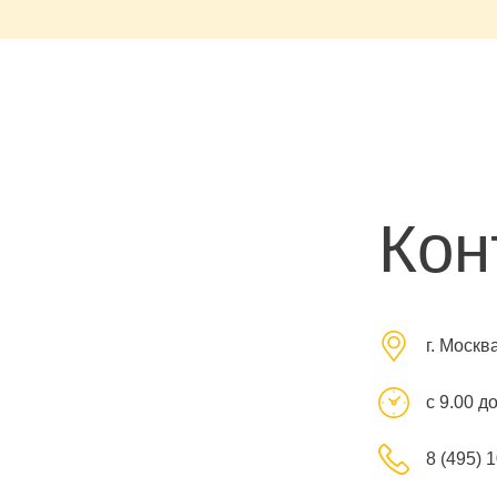
Кон
г. Москв
с 9.00 д
8 (495) 