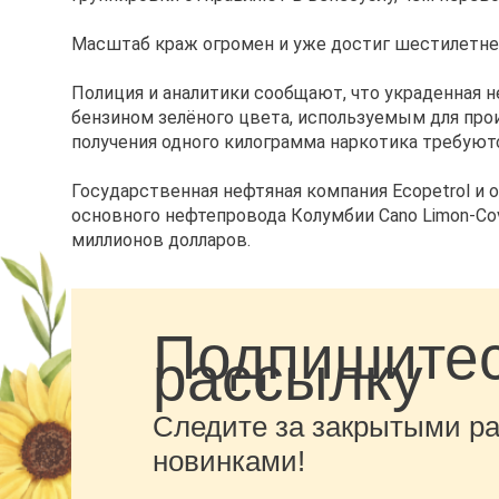
Масштаб краж огромен и уже достиг шестилетнего
Полиция и аналитики сообщают, что украденная
бензином зелёного цвета, используемым для про
получения одного килограмма наркотика требуютс
Государственная нефтяная компания Ecopetrol и
основного нефтепровода Колумбии Cano Limon-Cov
миллионов долларов.
Подпишитес
рассылку
Следите за закрытыми р
новинками!