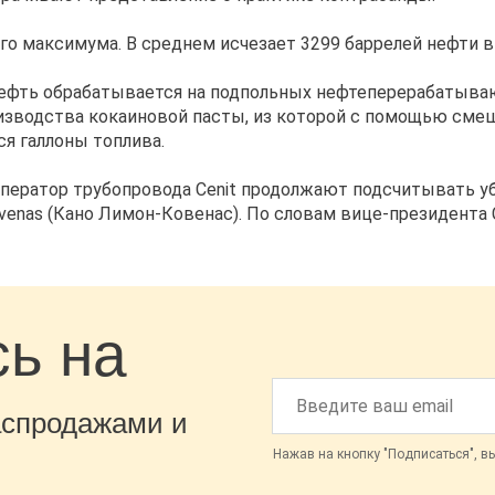
 максимума. В среднем исчезает 3299 баррелей нефти в д
 нефть обрабатывается на подпольных нефтеперерабатыв
изводства кокаиновой пасты, из которой с помощью смеш
я галлоны топлива.
 оператор трубопровода Cenit продолжают подсчитывать 
enas (Кано Лимон-Ковенас). По словам вице-президента Ce
ь на
аспродажами и
Нажав на кнопку "Подписаться", в