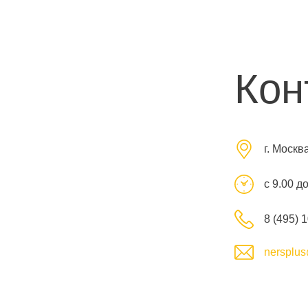
Кон
г. Москв
с 9.00 д
8 (495) 
nersplus