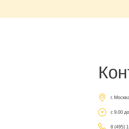
Кон
г. Москв
с 9.00 д
8 (495) 