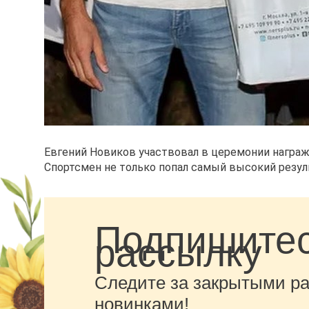
Евгений Новиков участвовал в церемонии награж
Спортсмен не только попал самый высокий резуль
Подпишитес
рассылку
Следите за закрытыми р
новинками!