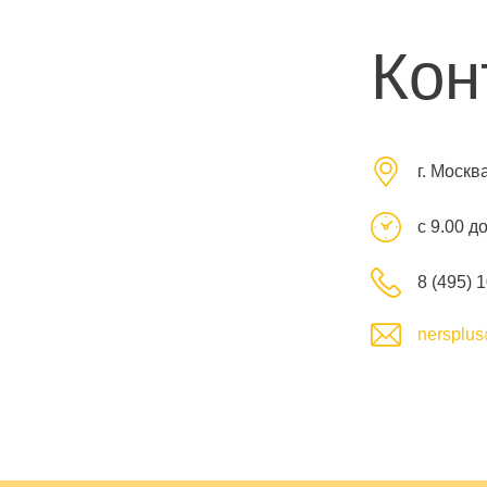
Кон
г. Москв
с 9.00 д
8 (495) 
nersplus