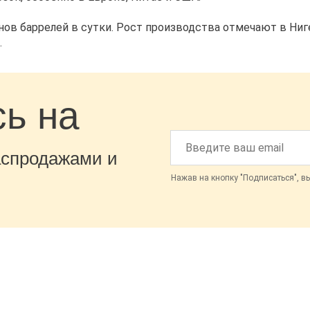
в баррелей в сутки. Рост производства отмечают в Ниге
.
ь на
аспродажами и
Нажав на кнопку "Подписаться", в