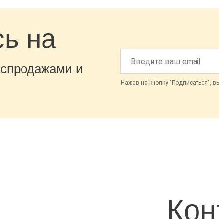
ь на
аспродажами и
Нажав на кнопку "Подписаться", в
Кон