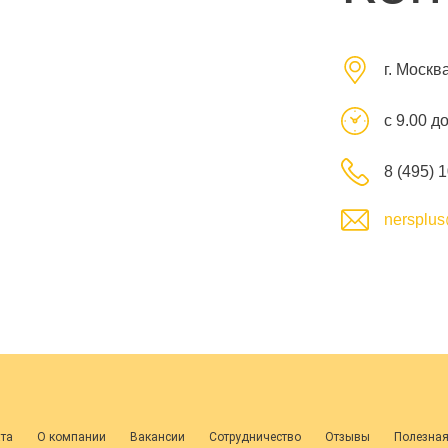
г. Москв
с 9.00 д
8 (495) 
nersplus
ата
О компании
Вакансии
Сотрудничество
Отзывы
Полезна