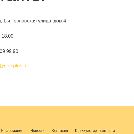
а, 1-я Горловская улица, дом 4
о 18.00
109 99 90
@nersplus.ru
я Информация
Новости
Контакты
Калькулятор плотности