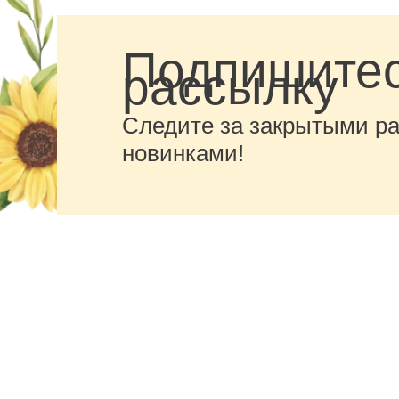
Подпишитес
рассылку
Следите за закрытыми р
новинками!