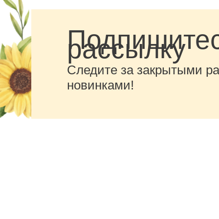
Подпишитес
рассылку
Следите за закрытыми р
новинками!