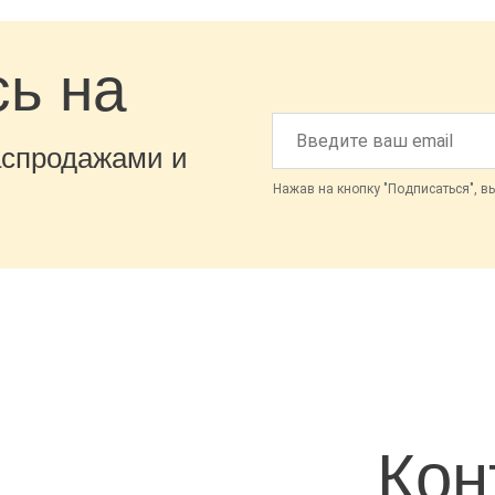
ь на
аспродажами и
Нажав на кнопку "Подписаться", в
Кон