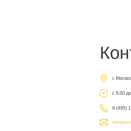
Кон
г. Москв
с 9.00 д
8 (495) 
nersplus