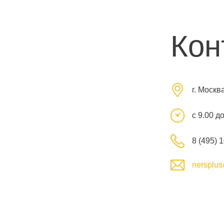
Кон
г. Москв
с 9.00 д
8 (495) 
nersplus