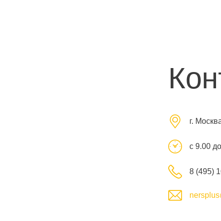
Кон
г. Москв
с 9.00 д
8 (495) 
nersplus