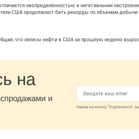
 отличается неопределённостью и негативными настроени
ители США продолжают бить рекорды по объёмам добычи 
бщил, что запасы нефти в США за прошлую неделю выросл
ь на
аспродажами и
Нажав на кнопку "Подписаться", в